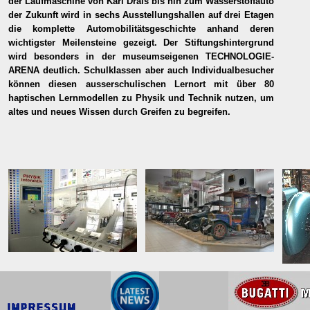
der Laufmaschine von Karl Drais bis hin zum Wasserstoffauto
der Zukunft wird in sechs Ausstellungshallen auf drei Etagen
die komplette Automobilitätsgeschichte anhand deren
wichtigster Meilensteine gezeigt. Der Stiftungshintergrund
wird besonders in der museumseigenen TECHNOLOGIE-
ARENA deutlich. Schulklassen aber auch Individualbesucher
können diesen ausserschulischen Lernort mit über 80
haptischen Lernmodellen zu Physik und Technik nutzen, um
altes und neues Wissen durch Greifen zu begreifen.
LEARNING BY DOING ist das
Weltgrößte NSU
THE 
Motto an über 80 interaktiven
Vorkriegsausstellung mit
& HI
Lernstationen der Science-Arena!
Fahrrädern, Motorrädern und
Automobilen