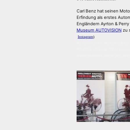
Carl Benz hat seinen Moto
Erfindung als erstes Auto
Engländern Ayrton & Perry
Museum AUTOVISION
zu s
Instagram
)
#elektroauto
,
#erstesauto
#firstelectriccar
,
#museuma
#altlussheim
,
#speyer
,
#h