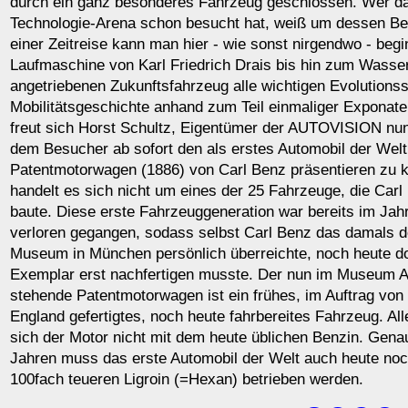
durch ein ganz besonderes Fahrzeug geschlossen. Wer 
Technologie-Arena schon besucht hat, weiß um dessen Be
einer Zeitreise kann man hier - wie sonst nirgendwo - begi
Laufmaschine von Karl Friedrich Drais bis hin zum Wasser
angetriebenen Zukunftsfahrzeug alle wichtigen Evolutionss
Mobilitätsgeschichte anhand zum Teil einmaliger Exponat
freut sich Horst Schultz, Eigentümer der AUTOVISION nu
dem Besucher ab sofort den als erstes Automobil der Welt
Patentmotorwagen (1886) von Carl Benz präsentieren zu k
handelt es sich nicht um eines der 25 Fahrzeuge, die Car
baute. Diese erste Fahrzeuggeneration war bereits im Jah
verloren gegangen, sodass selbst Carl Benz das damals
Museum in München persönlich überreichte, noch heute do
Exemplar erst nachfertigen musste. Der nun im Museu
stehende Patentmotorwagen ist ein frühes, im Auftrag von
England gefertigtes, noch heute fahrbereites Fahrzeug. Al
sich der Motor nicht mit dem heute üblichen Benzin. Gena
Jahren muss das erste Automobil der Welt auch heute noc
100fach teueren Ligroin (=Hexan) betrieben werden.