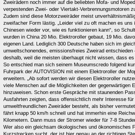
Zweirädern noch immer auf die beliebten Mofa- und Mopedr
verpestenden Zwei- oder Viertakt-Verbrennungsmotoren zu
Zudem sind diese Motorzweiräder meist unverhältnismäßig 
zweifacher Form lästig. „Leider viel zu oft machen es uns in
Chinesen wieder vor, wie es funktionieren kann“, so Schult
wurden in China 20 Mio. Elektroroller gebaut, 19 Mio. dav
eigenen Land. Lediglich 300 Deutsche haben sich im gleich
umweltschonendes, emissionsfreies Zweirad entschieden 
deshalb, weil die meisten überhaupt nicht wissen, dass es E
So entschied man sich seinem Museumscredo folgend kur
Fuhrpark der AUTOVISION mit einem Elektroroller der Mo
erweitern. „Ab sofort werden wir diesen Elektroroller nutz
viele Menschen auf die Möglichkeiten der gegenwärtigen El
hinzuweisen. Schon erste Gespräche mit staunenden Pass
Ausfahrten zeigten, dass offensichtlich mehr Interesse für
umweltfreundlichen Zweiräder besteht, als bisher vermutet
fährt knapp 50 km/h schnell und hat immerhin eine Reichw
Kilometern. Dann muss der Stromer wieder für 7-8 Stunde
Wer also ein gleichsam ökologisches und ökonomisches F
Kurzstrecken sucht, der ist hier genau an der richtigen St