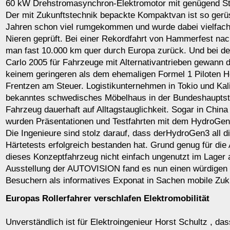
60 kW Drehstromasynchron-Elektromotor mit genügend St
Der mit Zukunftstechnik bepackte Kompaktvan ist so gerüst
Jahren schon viel rumgekommen und wurde dabei vielfach
Nieren geprüft. Bei einer Rekordfahrt von Hammerfest nac
man fast 10.000 km quer durch Europa zurück. Und bei de
Carlo 2005 für Fahrzeuge mit Alternativantrieben gewann
keinem geringeren als dem ehemaligen Formel 1 Piloten H
Frentzen am Steuer. Logistikunternehmen in Tokio und Kali
bekanntes schwedisches Möbelhaus in der Bundeshauptsta
Fahrzeug dauerhaft auf Alltagstauglichkeit. Sogar in Chin
wurden Präsentationen und Testfahrten mit dem HydroGen
Die Ingenieure sind stolz darauf, dass derHydroGen3 all 
Härtetests erfolgreich bestanden hat. Grund genug für d
dieses Konzeptfahrzeug nicht einfach ungenutzt im Lager a
Ausstellung der AUTOVISION fand es nun einen würdigen 
Besuchern als informatives Exponat in Sachen mobile Zuku
Europas Rollerfahrer verschlafen Elektromobilität
Unverständlich ist für Elektroingenieur Horst Schultz , das