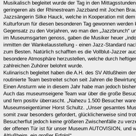
Musikalisch begleitet wurde der Tag in den Mittagsstunde
geringeren als der Rhinestream Jazzband mit Jochen Brau
Jazzsängerin Silke Hauck, welche in Kooperation mit dem
Kulturforum für diesen besonderen Tag gewonnen werden 
Gegensatz zu den Vorjahren, wo man den „Jazzbrunch“ un
im Museumsgarten genoss, gaben die Musiker heuer „indo
inmitten der Wankelausstellung - einen Jazz-Standard na
zum Besten. Natürlich schafften es die Vollblut-Jazzer auc
besondere Atmosphäre herzustellen, welche durch heftigen 
zahlreichen Zuhörer belohnt wurde.
Kulinarisch begleitet haben die A.H. des SV Altlußheim de
routinierte Team bestreitet schon seit Jahren die Bewirtun
Einen Ansturm wie in diesem Jahr habe man jedoch bisher 
Auch das museumseigene Team war über die große Besuc
und fern positiv überrascht. „Nahezu 1.500 Besucher waren
Museumseigentümer Horst Schultz. „Unser gesamtes M
somit zwar besonders gefordert, glücklicherweise sind trot
Besucherflut jedoch keine größeren Zwischenfälle zu verz
der offenen Tür ist für unser Museum AUTOVISION, und w
Altlußheim, ein großer Erfolg!“