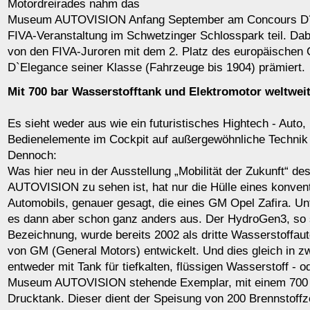
Motordreirades nahm das
Museum AUTOVISION Anfang September am Concours D´E
FIVA-Veranstaltung im Schwetzinger Schlosspark teil. Da
von den FIVA-Juroren mit dem 2. Platz des europäischen
D`Elegance seiner Klasse (Fahrzeuge bis 1904) prämiert.
Mit 700 bar Wasserstofftank und Elektromotor weltweit
Es sieht weder aus wie ein futuristisches Hightech - Auto,
Bedienelemente im Cockpit auf außergewöhnliche Technik 
Dennoch:
Was hier neu in der Ausstellung „Mobilität der Zukunft“ 
AUTOVISION zu sehen ist, hat nur die Hülle eines konvent
Automobils, genauer gesagt, die eines GM Opel Zafira. Un
es dann aber schon ganz anders aus. Der HydroGen3, so se
Bezeichnung, wurde bereits 2002 als dritte Wasserstoffau
von GM (General Motors) entwickelt. Und dies gleich in z
entweder mit Tank für tiefkalten, flüssigen Wasserstoff - o
Museum AUTOVISION stehende Exemplar, mit einem 700 
Drucktank. Dieser dient der Speisung von 200 Brennstoffz