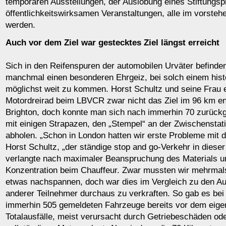
temporären Ausstellungen, der Auslobung eines Stiftungsp
öffentlichkeitswirksamen Veranstaltungen, alle im vorstehe
werden.
Auch vor dem Ziel war gestecktes Ziel längst erreicht
Sich in den Reifenspuren der automobilen Urväter befinde
manchmal einen besonderen Ehrgeiz, bei solch einem hist
möglichst weit zu kommen. Horst Schultz und seine Frau 
Motordreirad beim LBVCR zwar nicht das Ziel im 96 km en
Brighton, doch konnte man sich nach immerhin 70 zurückg
mit einigen Strapazen, den „Stempel“ an der Zwischenstat
abholen. „Schon in London hatten wir erste Probleme mit 
Horst Schultz, „der ständige stop and go-Verkehr in diese
verlangte nach maximaler Beanspruchung des Materials u
Konzentration beim Chauffeur. Zwar mussten wir mehrmal
etwas nachspannen, doch war dies im Vergleich zu den A
anderer Teilnehmer durchaus zu verkraften. So gab es bei
immerhin 505 gemeldeten Fahrzeuge bereits vor dem eigen
Totalausfälle, meist verursacht durch Getriebeschäden od