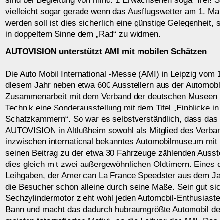
sind bei Begleitung von mind. 1 Erwachsenen sogar frei! S
vielleicht sogar gerade wenn das Ausflugswetter am 1. Mai
werden soll ist dies sicherlich eine günstige Gelegenheit,
in doppeltem Sinne dem „Rad“ zu widmen.
AUTOVISION unterstützt AMI mit mobilen Schätzen
Die Auto Mobil International -Messe (AMI) in Leipzig vom 10
diesem Jahr neben etwa 600 Ausstellern aus der Automobi
Zusammenarbeit mit dem Verband der deutschen Museen f
Technik eine Sonderausstellung mit dem Titel „Einblicke i
Schatzkammern“. So war es selbstverständlich, dass da
AUTOVISION in Altlußheim sowohl als Mitglied des Verban
inzwischen international bekanntes Automobilmuseum mit 
seinen Beitrag zu der etwa 30 Fahrzeuge zählenden Ausstel
dies gleich mit zwei außergewöhnlichen Oldtimern. Eines 
Leihgaben, der American La France Speedster aus dem Ja
die Besucher schon alleine durch seine Maße. Sein gut sic
Sechzylindermotor zieht wohl jeden Automobil-Enthusiasten
Bann und macht das dadurch hubraumgrößte Automobil d