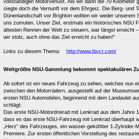
vollständigen Motorverlust. Als wir dann die 70 Kilometer g
siegte doch die Vernunft vor dem Ehrgeiz. Die Berg- und Ta
Dünenlandschaft vor Brighton wollten wir weder unserem 
uns zumuten. Unser Ziel, erstmals ein historisches NSU 
ältesten Rennen der Welt zu steuern, war längst erreicht –
wir stolz, auch ohne das Ziel erreicht zu haben!“
Links zu diesem Thema:
http://www.lbvcr.com/
Weltgrößte NSU-Sammlung bekommt spektakulären Z
Ab sofort ist ein neues Fahrzeug zu sehen, welches nun e
zwischen den Motorrädern, ausgestellt auf der Museumse
ersten NSU Automobilen, beginnend mit dem Landaulet au
schlägt:
Das erste NSU-Motordreirad mit Lenkrad aus dem Jahre 19
dass es das erste NSU-Fahrzeug mit Lenkrad überhaupt w
„Herz“ des Fahrzeuges, ein wasser-gekühlter 1-Zylinder-M
Premiere. Zur ersten öffentlichen Vorstellung des restaurie