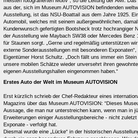
meisten fotografierten Motiv“, so die Leitung der AMI. Da
aus der, sich im Museum AUTOVISION befindenden weltw
Ausstellung, ist das NSU-Boattail aus dem Jahre 1925. Ei
Automobil, welches mit seinem außergewöhnlichen, damal
Kundenwunsch gefertigten Bootsheck trotz hochrangiger N
der Ausstellung wie Maybach SW38 oder Mercedes Benz 
für Staunen sorgt. „Gerne und regelmäßig unterstützen w
externe Sonderausstellungen mit besonderen Exponaten“
Eigentümer Horst Schultz. „Doch fällt uns immer ein Ste
unsere mobilen Schätze wieder unversehrt ihren gewohnte
eigenen Ausstellungshallen eingenommen haben.“
Erstes Auto der Welt im Museum AUTOVISION
Erst kürzlich schrieb der Chef-Redakteur eines internatio
Magazins über das Museum AUTOVISION: “Dieses Museum
Aussage, die man nur unterstreichen kann, wenn man in jü
Erweiterungen einiger Ausstellungsbereiche - nicht zuletz
Exponate - verfolgt hat.
Diesmal wurde eine „Lücke“ in der historischen Ausstell