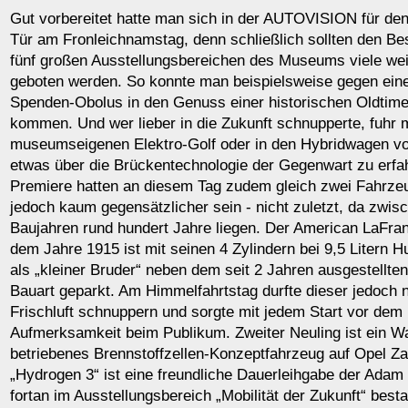
Gut vorbereitet hatte man sich in der AUTOVISION für den
Tür am Fronleichnamstag, denn schließlich sollten den B
fünf großen Ausstellungsbereichen des Museums viele weit
geboten werden. So konnte man beispielsweise gegen ein
Spenden-Obolus in den Genuss einer historischen Oldtime
kommen. Und wer lieber in die Zukunft schnupperte, fuhr 
museumseigenen Elektro-Golf oder in den Hybridwagen vo
etwas über die Brückentechnologie der Gegenwart zu erfah
Premiere hatten an diesem Tag zudem gleich zwei Fahrze
jedoch kaum gegensätzlicher sein - nicht zuletzt, da zwis
Baujahren rund hundert Jahre liegen. Der American LaFra
dem Jahre 1915 ist mit seinen 4 Zylindern bei 9,5 Litern
als „kleiner Bruder“ neben dem seit 2 Jahren ausgestellten
Bauart geparkt. Am Himmelfahrtstag durfte dieser jedoch
Frischluft schnuppern und sorgte mit jedem Start vor de
Aufmerksamkeit beim Publikum. Zweiter Neuling ist ein W
betriebenes Brennstoffzellen-Konzeptfahrzeug auf Opel Za
„Hydrogen 3“ ist eine freundliche Dauerleihgabe der Ada
fortan im Ausstellungsbereich „Mobilität der Zukunft“ best