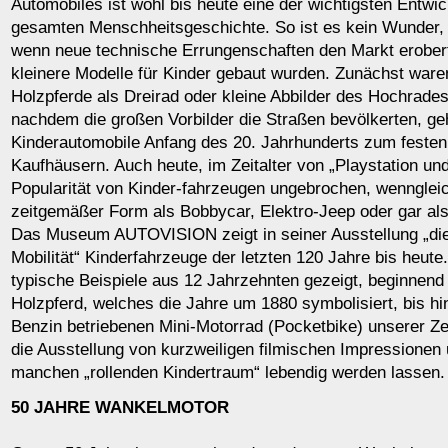
Automobiles ist wohl bis heute eine der wichtigsten Entwic
gesamten Menschheitsgeschichte. So ist es kein Wunder,
wenn neue technische Errungenschaften den Markt erobert
kleinere Modelle für Kinder gebaut wurden. Zunächst waren
Holzpferde als Dreirad oder kleine Abbilder des Hochrade
nachdem die großen Vorbilder die Straßen bevölkerten, ge
Kinderautomobile Anfang des 20. Jahrhunderts zum festen
Kaufhäusern. Auch heute, im Zeitalter von „Playstation und 
Popularität von Kinder-fahrzeugen ungebrochen, wenngleic
zeitgemäßer Form als Bobbycar, Elektro-Jeep oder gar als
Das Museum AUTOVISION zeigt in seiner Ausstellung „die
Mobilität“ Kinderfahrzeuge der letzten 120 Jahre bis heut
typische Beispiele aus 12 Jahrzehnten gezeigt, beginnend
Holzpferd, welches die Jahre um 1880 symbolisiert, bis 
Benzin betriebenen Mini-Motorrad (Pocketbike) unserer Zei
die Ausstellung von kurzweiligen filmischen Impressionen 
manchen „rollenden Kindertraum“ lebendig werden lassen.
50 JAHRE WANKELMOTOR