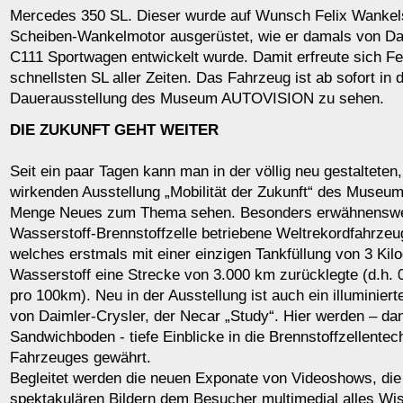
Mercedes 350 SL. Dieser wurde auf Wunsch Felix Wankels
Scheiben-Wankelmotor ausgerüstet, wie er damals von Da
C111 Sportwagen entwickelt wurde. Damit erfreute sich F
schnellsten SL aller Zeiten. Das Fahrzeug ist ab sofort in
Dauerausstellung des Museum AUTOVISION zu sehen.
DIE ZUKUNFT GEHT WEITER
Seit ein paar Tagen kann man in der völlig neu gestalteten,
wirkenden Ausstellung „Mobilität der Zukunft“ des Muse
Menge Neues zum Thema sehen. Besonders erwähnenswert
Wasserstoff-Brennstoffzelle betriebene Weltrekordfahrz
welches erstmals mit einer einzigen Tankfüllung von 3 Ki
Wasserstoff eine Strecke von 3.000 km zurücklegte (d.h. 
pro 100km). Neu in der Ausstellung ist auch ein illuminier
von Daimler-Crysler, der Necar „Study“. Hier werden – da
Sandwichboden - tiefe Einblicke in die Brennstoffzellentec
Fahrzeuges gewährt.
Begleitet werden die neuen Exponate von Videoshows, di
spektakulären Bildern dem Besucher multimedial alles Wi