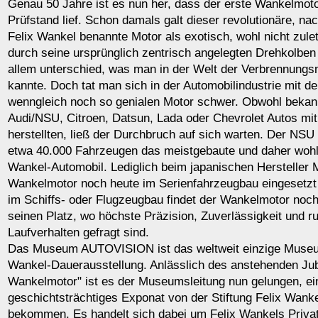
Genau 50 Jahre ist es nun her, dass der erste Wankelmot
Prüfstand lief. Schon damals galt dieser revolutionäre, na
Felix Wankel benannte Motor als exotisch, wohl nicht zuletz
durch seine ursprünglich zentrisch angelegten Drehkolben
allem unterschied, was man in der Welt der Verbrennungs
kannte. Doch tat man sich in der Automobilindustrie mit d
wenngleich noch so genialen Motor schwer. Obwohl bekann
Audi/NSU, Citroen, Datsun, Lada oder Chevrolet Autos mi
herstellten, ließ der Durchbruch auf sich warten. Der NS
etwa 40.000 Fahrzeugen das meistgebaute und daher woh
Wankel-Automobil. Lediglich beim japanischen Hersteller 
Wankelmotor noch heute im Serienfahrzeugbau eingesetzt
im Schiffs- oder Flugzeugbau findet der Wankelmotor noch 
seinen Platz, wo höchste Präzision, Zuverlässigkeit und r
Laufverhalten gefragt sind.
Das Museum AUTOVISION ist das weltweit einzige Museu
Wankel-Dauerausstellung. Anlässlich des anstehenden Ju
Wankelmotor" ist es der Museumsleitung nun gelungen, e
geschichtsträchtiges Exponat von der Stiftung Felix Wanke
bekommen. Es handelt sich dabei um Felix Wankels Privat