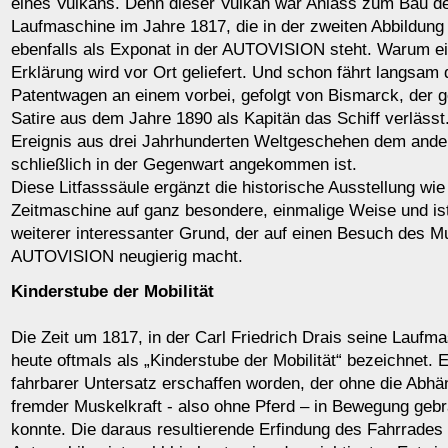
eines Vulkans. Denn dieser Vulkan war Anlass zum Bau de
Laufmaschine im Jahre 1817, die in der zweiten Abbildung
ebenfalls als Exponat in der AUTOVISION steht. Warum ei
Erklärung wird vor Ort geliefert. Und schon fährt langsam
Patentwagen an einem vorbei, gefolgt von Bismarck, der g
Satire aus dem Jahre 1890 als Kapitän das Schiff verlässt.
Ereignis aus drei Jahrhunderten Weltgeschehen dem ande
schließlich in der Gegenwart angekommen ist.
Diese Litfasssäule ergänzt die historische Ausstellung wie 
Zeitmaschine auf ganz besondere, einmalige Weise und ist 
weiterer interessanter Grund, der auf einen Besuch des 
AUTOVISION neugierig macht.
Kinderstube der Mobilität
Die Zeit um 1817, in der Carl Friedrich Drais seine Laufma
heute oftmals als „Kinderstube der Mobilität“ bezeichnet. 
fahrbarer Untersatz erschaffen worden, der ohne die Abhä
fremder Muskelkraft - also ohne Pferd – in Bewegung geb
konnte. Die daraus resultierende Erfindung des Fahrrades