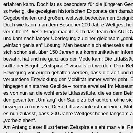
erfahren kann. Doch ist es besonders für die jüngeren Gen
schwierig, die gezeigten historischen Exponate den dama
Gegebenheiten und großen, weltweit bedeutsamen Ereigni
Doch wie kann man dem Besucher 200 Jahre Weltgeschehe
vermitteln? Diese Frage machte sich das Team der AUTO
und kam nach langer Überlegung zu einer gleichsam „geni
„einfach genialen“ Lösung: Man besann sich einerseits au
sich schon seit über 150 Jahren als kommunikativer Infor
bewährt hat und nie ganz aus der Mode kam: Die Litfaßsäu
sollte der Begriff „Zeitspirale“ visualisiert werden. Dem Be
Bewegung vor Augen gehalten werden, dass die Zeit und d
verbundene Entwicklung der Mobilität immer weiter geht. Ei
hingegen ein starres Gebilde – normalerweise! Im Muse
es von nun an die wohl erste Litfasssäule, die es dem Betr
den gesamten „Umfang“ der Säule zu betrachten, ohne sich
bewegen zu müssen. Diese Litfasssäule ist mit einem Moto
es nun zulässt, dass 200 Jahre Weltgeschehen langsam 
„vorbeiziehen“.
Am Anfang dieser illustrierten Zeitspirale sieht man viel 